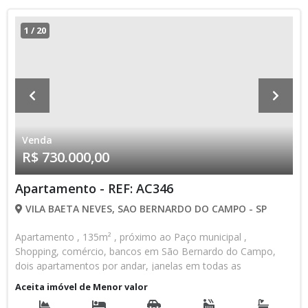
1
/
20
Venda
R$ 730.000,00
Apartamento - REF: AC346
VILA BAETA NEVES, SAO BERNARDO DO CAMPO - SP
Apartamento , 135m² , próximo ao Paço municipal ,
Shopping, comércio, bancos em São Bernardo do Campo,
dois apartamentos por andar, janelas em todas as
dependências. Três suítes com armários. Lavabo. Cozinha
Aceita imóvel de Menor valor
grande com armários e Área de Serviço separada. Sala dois