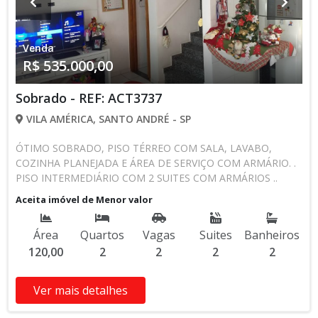
Venda
R$ 535.000,00
Sobrado - REF: ACT3737
VILA AMÉRICA, SANTO ANDRÉ - SP
ÓTIMO SOBRADO, PISO TÉRREO COM SALA, LAVABO,
COZINHA PLANEJADA E ÁREA DE SERVIÇO COM ARMÁRIO. .
PISO INTERMEDIÁRIO COM 2 SUITES COM ARMÁRIOS ..
PISO SUPERIOR COM ESPAÇO GOURMET COM
Aceita imóvel de Menor valor
CHURRASQUEIRA, COZINHA, LAVABO COM ARMÁRIOS.. 2
VAGAS DE GARAGEM. ÓTMA LOCALIZAÇÃO. . ESTUDA
Área
Quartos
Vagas
Suites
Banheiros
PERMUTA POR AP DE MENOR VALOR " SÓ COM ELEVADOR
120,00
2
2
2
2
" .
Ver mais detalhes