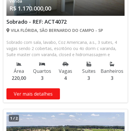
Venda
R$ 1.170.000,00
Sobrado - REF: ACT4072
VILA FLÓRIDA, SÃO BERNARDO DO CAMPO - SP
Sobrado com sala, lavabo, Coz Americana, a.s., 3 suites, 4
vagas sendo 2 cobertas, escritório ou 4o dorm c varanda,
Suite master com varanda, closed e hidromassagem e
acabamento de primeira. Terreno possui 200 m² ( sendo 5 x
40). Imóvel possui entrada de gás natural, pronto para
Área
Quartos
Vagas
Suites
Banheiros
aquecedor solar e a gás e toda a documentação para
220,00
3
4
3
3
qualquer tipo de venda com financiamento. Local muito
privilegiado e valorizado, próximo à Rod. Anchieta com toda a
infraestrutura, mercados (Carrefour a 150 m e Extra a 400
Ver mais detalhes
m),Mac Donalds e Habibs a 50 ms, padarias, etc... Permutas
que podem ser estudadas: 1) Apto (até 380 mil com
condomínio de até R$ 450,00) 2) casa ou sobrado (até 550
mil).
1
/
2