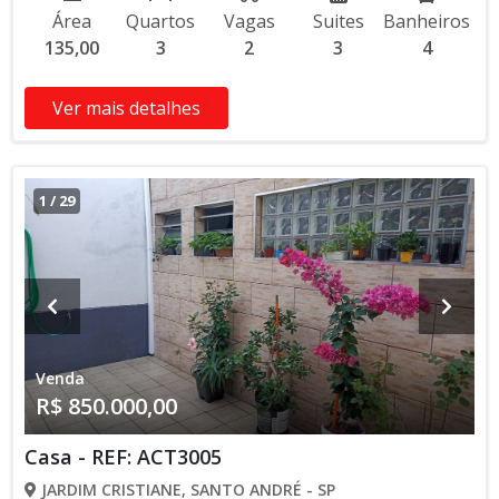
ambientes e sacada. Piso de madeira na sala e quartos e
Área
Quartos
Vagas
Suites
Banheiros
porcelanato nas demais dependências. Portas de entrada pela
135,00
3
2
3
4
cozinha e pela sala. Garagem coberta para dois veículos, sem
rodízio de vagas, e amplo depósito. (*) Aceita imóvel menor
valor até 50% do valor total.
Ver mais detalhes
1
/
29
Venda
R$ 850.000,00
Casa - REF: ACT3005
JARDIM CRISTIANE, SANTO ANDRÉ - SP