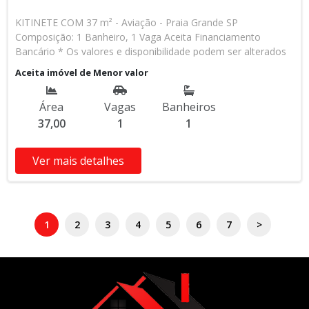
KITINETE COM 37 m² - Aviação - Praia Grande SP
Composição: 1 Banheiro, 1 Vaga Aceita Financiamento
Bancário * Os valores e disponibilidade podem ser alterados
sem prévio aviso. Favor verificar entrando em contato com
Aceita imóvel de Menor valor
nossa equipe
Área
Vagas
Banheiros
37,00
1
1
Ver mais detalhes
1
2
3
4
5
6
7
>