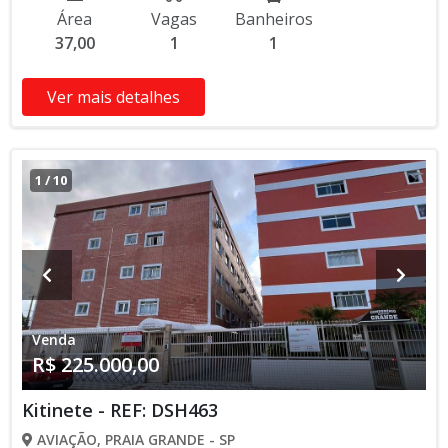
Área
Vagas
Banheiros
37,00
1
1
Ver mais detalhes
1
/
10
Venda
R$ 225.000,00
Kitinete - REF: DSH463
AVIAÇÃO, PRAIA GRANDE - SP