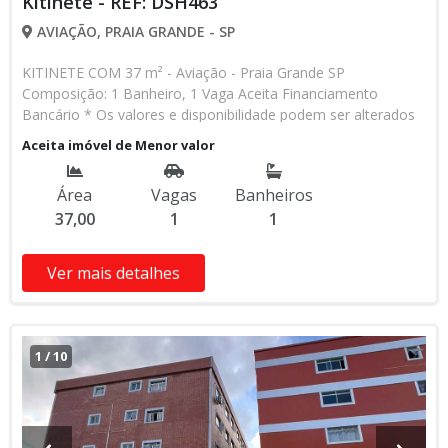
Kitinete - REF: DSH463
AVIAÇÃO, PRAIA GRANDE - SP
KITINETE COM 37 m² - Aviação - Praia Grande SP
Composição: 1 Banheiro, 1 Vaga Aceita Financiamento
Bancário * Os valores e disponibilidade podem ser alterados
sem prévio aviso. Favor verificar entrando em contato com
Aceita imóvel de Menor valor
nossa equipe
Área
Vagas
Banheiros
37,00
1
1
Ver mais detalhes
1
/
10