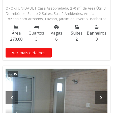
OPORTUNIDADE !! Casa Assobradada, 270 m² de Área Útil, 3
Dormitórios, Sendo 2 Suites, Sala 2 Ambientes, Ampla
Cozinha com Armários, Lavabo, Jardim de Inverno, Banheiros
Com Box de Vidro, Lavanderia Fechada com Armário, Quarto
de Despejo e Área Coberta, Corredor Lateral, Garagem com
Área
Quartos
Vagas
Suites
Banheiros
80 m² Toda Azulejada para 2 ou 4 Carros + Escritório e
270,00
3
6
2
3
Divisória de Alumínio Branco + Banheiro + Pia e
Churrasqueira, Terreno 10 X 25 ( 250 m²), Ótima Localização,
Próximo aos Shoppings de Santo André e o Metrópole de
Ver mais detalhes
SBC, Documentação OK, Aceita Financiamento e Permuta .
1
/
19