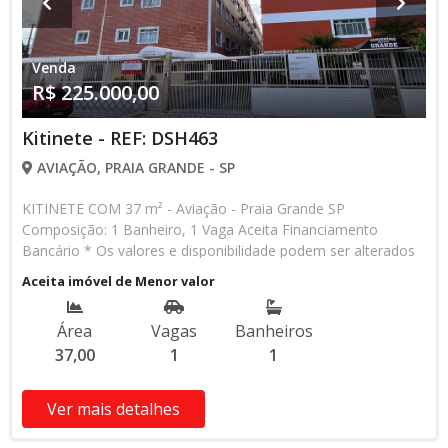
Venda
R$ 225.000,00
Kitinete - REF: DSH463
AVIAÇÃO, PRAIA GRANDE - SP
KITINETE COM 37 m² - Aviação - Praia Grande SP
Composição: 1 Banheiro, 1 Vaga Aceita Financiamento
Bancário * Os valores e disponibilidade podem ser alterados
sem prévio aviso. Favor verificar entrando em contato com
Aceita imóvel de Menor valor
nossa equipe
Área
Vagas
Banheiros
37,00
1
1
Ver mais detalhes