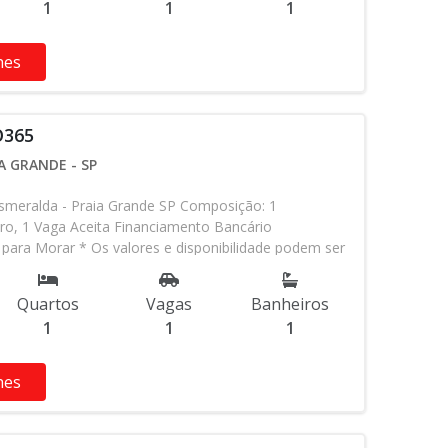
1
1
1
hes
O365
A GRANDE - SP
meralda - Praia Grande SP Composição: 1
ro, 1 Vaga Aceita Financiamento Bancário
para Morar * Os valores e disponibilidade podem ser
 aviso. Favor verificar entrando em contato com
Quartos
Vagas
Banheiros
1
1
1
hes