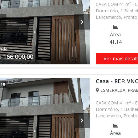
CASA COM 41 m² - Es
Dormitório, 1 Banhei
Lançamento, Pronto 
alterados sem prévio
nossa equipe
Área
41,14
nda
$ 166.000,00
Ver mais detal
Casa - REF: VN
/
18
ESMERALDA, PRAI
CASA COM 41 m² - Es
Dormitório, 1 Banhei
Lançamento, Pronto 
alterados sem prévio
nossa equipe
Área