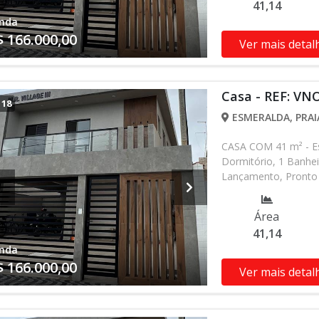
41,14
nda
$ 166.000,00
Ver mais detal
Casa - REF: VN
/
18
ESMERALDA, PRAI
CASA COM 41 m² - Es
Dormitório, 1 Banhei
Lançamento, Pronto 
alterados sem prévio
nossa equipe
Área
41,14
nda
$ 166.000,00
Ver mais detal