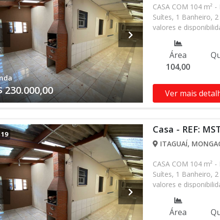
CASA COM 104 m² - I
Suítes, 1 Banheiro, 2
valores e disponibil
verificar entrando 
Área
Qu
104,00
nda
$ 230.000,00
Ver mais detal
Casa - REF: MS
/
19
ITAGUAÍ, MONGAG
CASA COM 104 m² - I
Suítes, 1 Banheiro, 2
valores e disponibil
verificar entrando 
Área
Qu