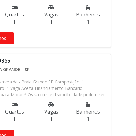
 aviso. Favor verificar entrando em contato com
Quartos
Vagas
Banheiros
1
1
1
hes
O365
A GRANDE - SP
meralda - Praia Grande SP Composição: 1
ro, 1 Vaga Aceita Financiamento Bancário
para Morar * Os valores e disponibilidade podem ser
 aviso. Favor verificar entrando em contato com
Quartos
Vagas
Banheiros
1
1
1
hes