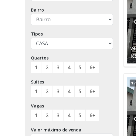
Bairro
Tipos
Ve
R
Quartos
1
2
3
4
5
6+
Suítes
1
1
2
3
4
5
6+
Vagas
1
2
3
4
5
6+
Valor máximo de venda