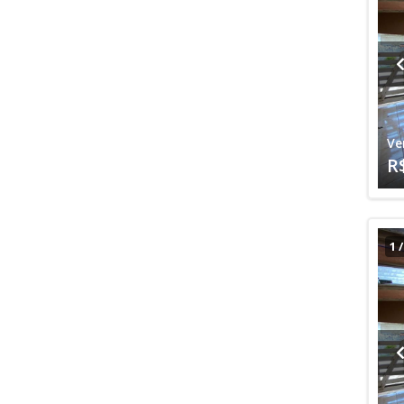
Ve
R
1