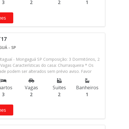
3
2
2
1
hes
T17
UÁ - SP
taguaí - Mongaguá SP Composição: 3 Dormitórios, 2
 Vagas Características do casa: Churrasqueira * Os
idade podem ser alterados sem prévio aviso. Favor
em contato com nossa equipe
artos
Vagas
Suites
Banheiros
3
2
2
1
hes