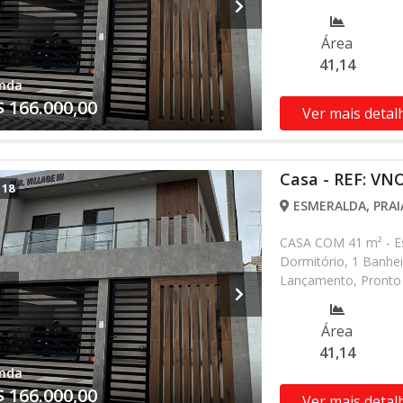
alterados sem prévio
nossa equipe
Área
41,14
nda
$ 166.000,00
Ver mais detal
Casa - REF: VN
/
18
ESMERALDA, PRAI
CASA COM 41 m² - Es
Dormitório, 1 Banhei
Lançamento, Pronto 
alterados sem prévio
nossa equipe
Área
41,14
nda
$ 166.000,00
Ver mais detal