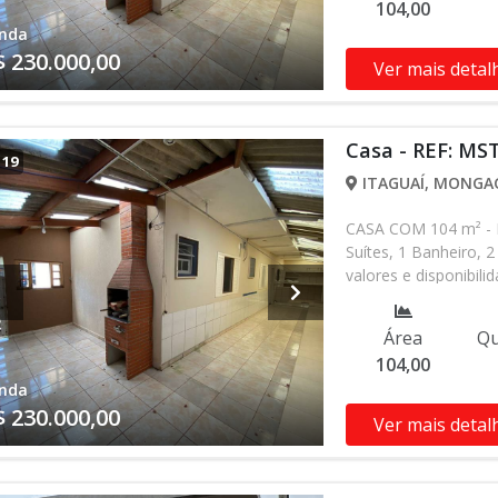
104,00
nda
$ 230.000,00
Ver mais detal
Casa - REF: MS
/
19
ITAGUAÍ, MONGAG
CASA COM 104 m² - I
Suítes, 1 Banheiro, 2
valores e disponibil
verificar entrando 
Área
Qu
104,00
nda
$ 230.000,00
Ver mais detal