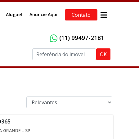
Aluguel
Anuncie Aqui
Contato
(11) 99497-2181
OK
O365
A GRANDE - SP