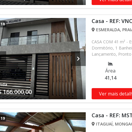
Casa - REF: VN
/
18
ESMERALDA, PRAI
CASA COM 41 m² - Es
Dormitório, 1 Banhei
Lançamento, Pronto 
alterados sem prévio
nossa equipe
Área
41,14
nda
$ 166.000,00
Ver mais detal
Casa - REF: MS
/
19
ITAGUAÍ, MONGAG