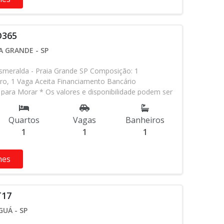
O365
A GRANDE - SP
meralda - Praia Grande SP Composição: 1
ro, 1 Vaga Aceita Financiamento Bancário
para Morar * Os valores e disponibilidade podem ser
 aviso. Favor verificar entrando em contato com
Quartos
Vagas
Banheiros
1
1
1
hes
T17
UÁ - SP