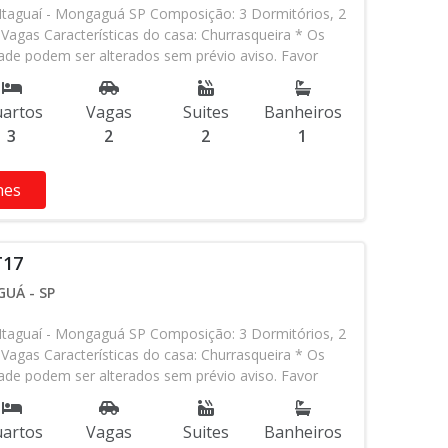
taguaí - Mongaguá SP Composição: 3 Dormitórios, 2
 Vagas Características do casa: Churrasqueira * Os
idade podem ser alterados sem prévio aviso. Favor
em contato com nossa equipe
artos
Vagas
Suites
Banheiros
3
2
2
1
hes
T17
UÁ - SP
taguaí - Mongaguá SP Composição: 3 Dormitórios, 2
 Vagas Características do casa: Churrasqueira * Os
idade podem ser alterados sem prévio aviso. Favor
em contato com nossa equipe
artos
Vagas
Suites
Banheiros