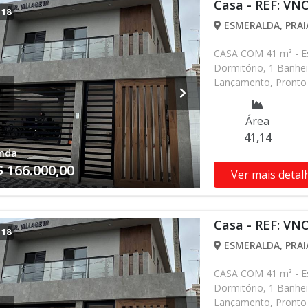
Casa - REF: VN
/
18
ESMERALDA, PRAI
CASA COM 41 m² - Es
Dormitório, 1 Banhei
Lançamento, Pronto 
alterados sem prévio
nossa equipe
Área
41,14
nda
$ 166.000,00
Ver mais detal
Casa - REF: VN
/
18
ESMERALDA, PRAI
CASA COM 41 m² - Es
Dormitório, 1 Banhei
Lançamento, Pronto 