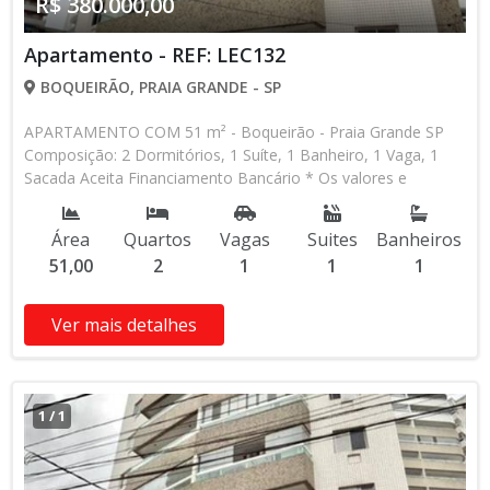
R$ 380.000,00
Apartamento - REF: LEC132
BOQUEIRÃO, PRAIA GRANDE - SP
APARTAMENTO COM 51 m² - Boqueirão - Praia Grande SP
Composição: 2 Dormitórios, 1 Suíte, 1 Banheiro, 1 Vaga, 1
Sacada Aceita Financiamento Bancário * Os valores e
disponibilidade podem ser alterados sem prévio aviso. Favor
verificar entrando em contato com nossa equipe
Área
Quartos
Vagas
Suites
Banheiros
51,00
2
1
1
1
Ver mais detalhes
1
/
1