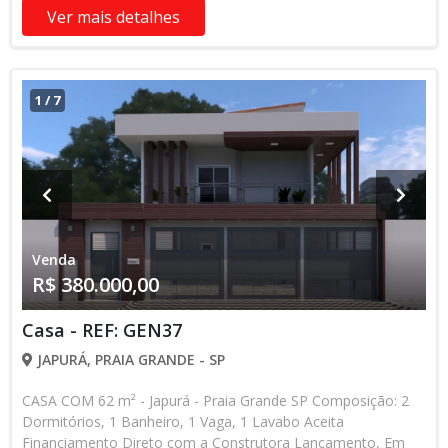
Ver mais detalhes
1
/
7
Venda
R$ 380.000,00
Casa - REF: GEN37
JAPURÁ, PRAIA GRANDE - SP
CASA COM 62 m² - Japurá - Praia Grande SP Composição: 2
Dormitórios, 1 Banheiro, 1 Vaga, 1 Lavabo Aceita
Financiamento Direto com a Construtora Lançamento, Em