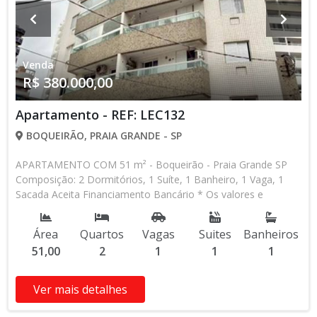
Venda
R$ 380.000,00
Apartamento - REF: LEC132
BOQUEIRÃO, PRAIA GRANDE - SP
APARTAMENTO COM 51 m² - Boqueirão - Praia Grande SP
Composição: 2 Dormitórios, 1 Suíte, 1 Banheiro, 1 Vaga, 1
Sacada Aceita Financiamento Bancário * Os valores e
disponibilidade podem ser alterados sem prévio aviso. Favor
verificar entrando em contato com nossa equipe
Área
Quartos
Vagas
Suites
Banheiros
51,00
2
1
1
1
Ver mais detalhes