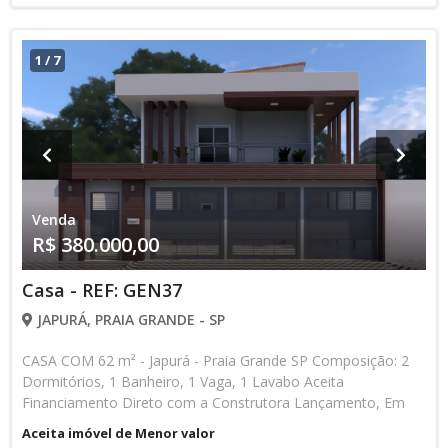
1
/
7
Venda
R$ 380.000,00
Casa - REF: GEN37
JAPURÁ, PRAIA GRANDE - SP
CASA COM 62 m² - Japurá - Praia Grande SP Composição: 2
Dormitórios, 1 Banheiro, 1 Vaga, 1 Lavabo Aceita
Financiamento Direto com a Construtora Lançamento, Em
Obras Entrada de R$ 85.000,00 84 Parcelas Mensais de R$
Aceita imóvel de Menor valor
2.476,16 8 Parcelas Anuais de R$ 4.000,00 R$ 25.000,00