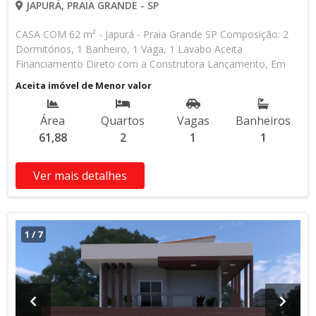
JAPURÁ, PRAIA GRANDE - SP
CASA COM 62 m² - Japurá - Praia Grande SP Composição: 2
Dormitórios, 1 Banheiro, 1 Vaga, 1 Lavabo Aceita
Financiamento Direto com a Construtora Lançamento, Em
Obras Entrada de R$ 85.000,00 84 Parcelas Mensais de R$
Aceita imóvel de Menor valor
2.476,16 8 Parcelas Anuais de R$ 4.000,00 R$ 25.000,00
Entrega das Chaves R$ 380.000,00 valor Total * Os valores e
Área
Quartos
Vagas
Banheiros
disponibilidade podem ser alterados sem prévio aviso. Favor
61,88
2
1
1
verificar entrando em contato com nossa equipe
Ver mais detalhes
1
/
7