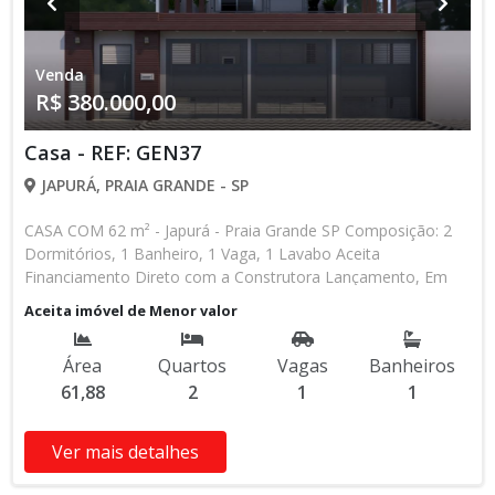
Venda
R$ 380.000,00
Casa - REF: GEN37
JAPURÁ, PRAIA GRANDE - SP
CASA COM 62 m² - Japurá - Praia Grande SP Composição: 2
Dormitórios, 1 Banheiro, 1 Vaga, 1 Lavabo Aceita
Financiamento Direto com a Construtora Lançamento, Em
Obras Entrada de R$ 85.000,00 84 Parcelas Mensais de R$
Aceita imóvel de Menor valor
2.476,16 8 Parcelas Anuais de R$ 4.000,00 R$ 25.000,00
Entrega das Chaves R$ 380.000,00 valor Total * Os valores e
Área
Quartos
Vagas
Banheiros
disponibilidade podem ser alterados sem prévio aviso. Favor
61,88
2
1
1
verificar entrando em contato com nossa equipe
Ver mais detalhes