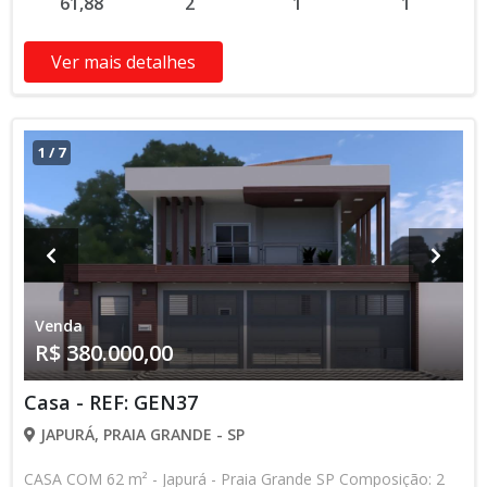
61,88
2
1
1
verificar entrando em contato com nossa equipe
Ver mais detalhes
1
/
7
Venda
R$ 380.000,00
Casa - REF: GEN37
JAPURÁ, PRAIA GRANDE - SP
CASA COM 62 m² - Japurá - Praia Grande SP Composição: 2