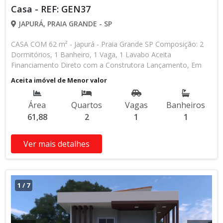
Casa - REF: GEN37
JAPURÁ, PRAIA GRANDE - SP
CASA COM 62 m² - Japurá - Praia Grande SP Composição: 2
Dormitórios, 1 Banheiro, 1 Vaga, 1 Lavabo Aceita
Financiamento Direto com a Construtora Lançamento, Em
Obras Entrada de R$ 85.000,00 84 Parcelas Mensais de R$
Aceita imóvel de Menor valor
2.476,16 8 Parcelas Anuais de R$ 4.000,00 R$ 25.000,00
Entrega das Chaves R$ 380.000,00 valor Total * Os valores e
Área
Quartos
Vagas
Banheiros
disponibilidade podem ser alterados sem prévio aviso. Favor
61,88
2
1
1
verificar entrando em contato com nossa equipe
Ver mais detalhes
1
/
7