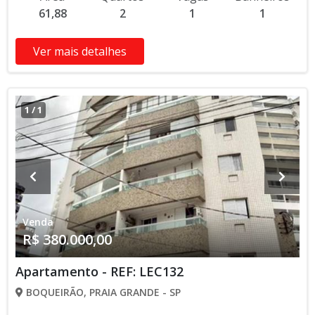
61,88
2
1
1
verificar entrando em contato com nossa equipe
Ver mais detalhes
1
/
1
Venda
R$ 380.000,00
Apartamento - REF: LEC132
BOQUEIRÃO, PRAIA GRANDE - SP