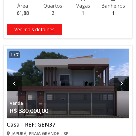
Entrega das Chaves R$ 380.000,00 valor Total * Os valores e
Área
Quartos
Vagas
Banheiros
disponibilidade podem ser alterados sem prévio aviso. Favor
61,88
2
1
1
verificar entrando em contato com nossa equipe
Ver mais detalhes
1
/
7
Venda
R$ 380.000,00
Casa - REF: GEN37
JAPURÁ, PRAIA GRANDE - SP