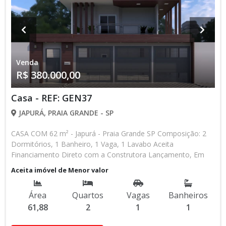
Venda
R$ 380.000,00
Casa - REF: GEN37
JAPURÁ, PRAIA GRANDE - SP
CASA COM 62 m² - Japurá - Praia Grande SP Composição: 2
Dormitórios, 1 Banheiro, 1 Vaga, 1 Lavabo Aceita
Financiamento Direto com a Construtora Lançamento, Em
Obras Entrada de R$ 85.000,00 84 Parcelas Mensais de R$
Aceita imóvel de Menor valor
2.476,16 8 Parcelas Anuais de R$ 4.000,00 R$ 25.000,00
Entrega das Chaves R$ 380.000,00 valor Total * Os valores e
Área
Quartos
Vagas
Banheiros
disponibilidade podem ser alterados sem prévio aviso. Favor
61,88
2
1
1
verificar entrando em contato com nossa equipe