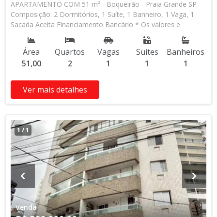
APARTAMENTO COM 51 m² - Boqueirão - Praia Grande SP
Composição: 2 Dormitórios, 1 Suíte, 1 Banheiro, 1 Vaga, 1
Sacada Aceita Financiamento Bancário * Os valores e
disponibilidade podem ser alterados sem prévio aviso. Favor
verificar entrando em contato com nossa equipe
Área
Quartos
Vagas
Suites
Banheiros
51,00
2
1
1
1
Ver mais detalhes
1
/
1
Venda