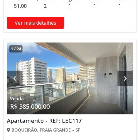
51,00
2
1
1
1
Ver mais detalhes
1
/
24
Venda
R$ 385.000,00
Apartamento - REF: LEC117
BOQUEIRÃO, PRAIA GRANDE - SP