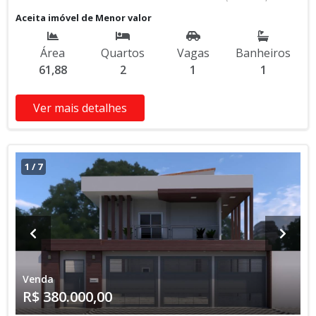
Obras Entrada de R$ 85.000,00 84 Parcelas Mensais de R$
Aceita imóvel de Menor valor
2.476,16 8 Parcelas Anuais de R$ 4.000,00 R$ 25.000,00
Entrega das Chaves R$ 380.000,00 valor Total * Os valores e
Área
Quartos
Vagas
Banheiros
disponibilidade podem ser alterados sem prévio aviso. Favor
61,88
2
1
1
verificar entrando em contato com nossa equipe
Ver mais detalhes
1
/
7
Venda
R$ 380.000,00