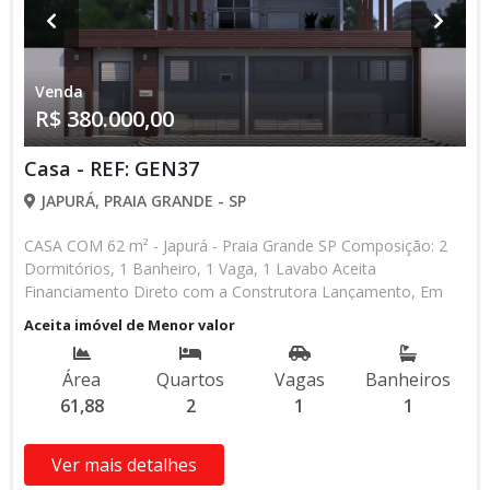
Venda
R$ 380.000,00
Casa - REF: GEN37
JAPURÁ, PRAIA GRANDE - SP
CASA COM 62 m² - Japurá - Praia Grande SP Composição: 2
Dormitórios, 1 Banheiro, 1 Vaga, 1 Lavabo Aceita
Financiamento Direto com a Construtora Lançamento, Em
Obras Entrada de R$ 85.000,00 84 Parcelas Mensais de R$
Aceita imóvel de Menor valor
2.476,16 8 Parcelas Anuais de R$ 4.000,00 R$ 25.000,00
Entrega das Chaves R$ 380.000,00 valor Total * Os valores e
Área
Quartos
Vagas
Banheiros
disponibilidade podem ser alterados sem prévio aviso. Favor
61,88
2
1
1
verificar entrando em contato com nossa equipe
Ver mais detalhes