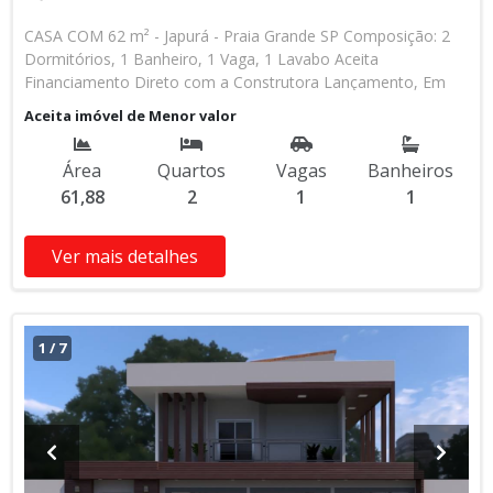
CASA COM 62 m² - Japurá - Praia Grande SP Composição: 2
Dormitórios, 1 Banheiro, 1 Vaga, 1 Lavabo Aceita
Financiamento Direto com a Construtora Lançamento, Em
Obras Entrada de R$ 85.000,00 84 Parcelas Mensais de R$
Aceita imóvel de Menor valor
2.476,16 8 Parcelas Anuais de R$ 4.000,00 R$ 25.000,00
Entrega das Chaves R$ 380.000,00 valor Total * Os valores e
Área
Quartos
Vagas
Banheiros
disponibilidade podem ser alterados sem prévio aviso. Favor
61,88
2
1
1
verificar entrando em contato com nossa equipe
Ver mais detalhes
1
/
7