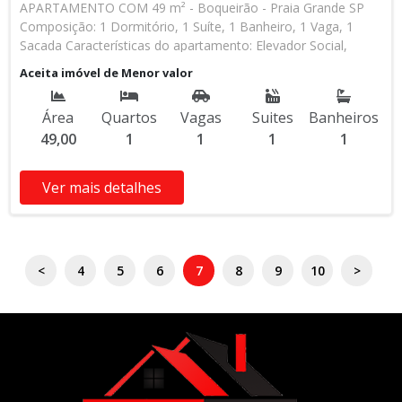
APARTAMENTO COM 49 m² - Boqueirão - Praia Grande SP
Composição: 1 Dormitório, 1 Suíte, 1 Banheiro, 1 Vaga, 1
Sacada Características do apartamento: Elevador Social,
Elevador de Serviço, Acessibilidade, Portão Automático, Água
Aceita imóvel de Menor valor
Individual, Gás Encanado, Piscina, Sauna, Salão de Jogos,
Salão de Festas, Espaço, Espaço Gourmet, Academia,
Área
Quartos
Vagas
Suites
Banheiros
Churrasqueira * Os valores e disponibilidade podem ser
49,00
1
1
1
1
alterados sem prévio aviso. Favor verificar entrando em
contato com nossa equipe
Ver mais detalhes
<
4
5
6
7
8
9
10
>