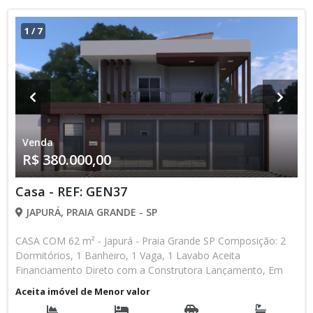
1
/
7
Venda
R$ 380.000,00
Casa - REF: GEN37
JAPURÁ, PRAIA GRANDE - SP
CASA COM 62 m² - Japurá - Praia Grande SP Composição: 2
Dormitórios, 1 Banheiro, 1 Vaga, 1 Lavabo Aceita
Financiamento Direto com a Construtora Lançamento, Em
Obras Entrada de R$ 85.000,00 84 Parcelas Mensais de R$
Aceita imóvel de Menor valor
2.476,16 8 Parcelas Anuais de R$ 4.000,00 R$ 25.000,00