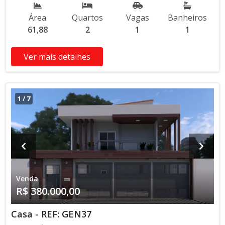
Entrega das Chaves R$ 380.000,00 valor Total * Os valores e
Área
Quartos
Vagas
Banheiros
disponibilidade podem ser alterados sem prévio aviso. Favor
61,88
2
1
1
verificar entrando em contato com nossa equipe
Ver mais detalhes
1
/
7
Venda
R$ 380.000,00
Casa - REF: GEN37