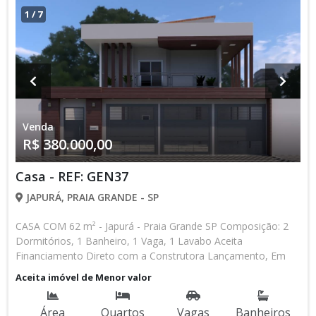
1
/
7
Venda
R$ 380.000,00
Casa - REF: GEN37
JAPURÁ, PRAIA GRANDE - SP
CASA COM 62 m² - Japurá - Praia Grande SP Composição: 2
Dormitórios, 1 Banheiro, 1 Vaga, 1 Lavabo Aceita
Financiamento Direto com a Construtora Lançamento, Em
Obras Entrada de R$ 85.000,00 84 Parcelas Mensais de R$
Aceita imóvel de Menor valor
2.476,16 8 Parcelas Anuais de R$ 4.000,00 R$ 25.000,00
Entrega das Chaves R$ 380.000,00 valor Total * Os valores e
Área
Quartos
Vagas
Banheiros
disponibilidade podem ser alterados sem prévio aviso. Favor