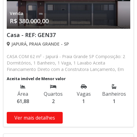
Venda
R$ 380.000,00
Casa - REF: GEN37
JAPURÁ, PRAIA GRANDE - SP
CASA COM 62 m² - Japurá - Praia Grande SP Composição: 2
Dormitórios, 1 Banheiro, 1 Vaga, 1 Lavabo Aceita
Financiamento Direto com a Construtora Lançamento, Em
Obras Entrada de R$ 85.000,00 84 Parcelas Mensais de R$
Aceita imóvel de Menor valor
2.476,16 8 Parcelas Anuais de R$ 4.000,00 R$ 25.000,00
Entrega das Chaves R$ 380.000,00 valor Total * Os valores e
Área
Quartos
Vagas
Banheiros
disponibilidade podem ser alterados sem prévio aviso. Favor
61,88
2
1
1
verificar entrando em contato com nossa equipe
Ver mais detalhes