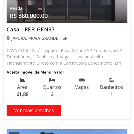
Venda
R$ 380.000,00
Casa - REF: GEN37
JAPURÁ, PRAIA GRANDE - SP
CASA COM 62 m² - Japurá - Praia Grande SP Composição: 2
Dormitórios, 1 Banheiro, 1 Vaga, 1 Lavabo Aceita
Financiamento Direto com a Construtora Lançamento, Em
Obras Entrada de R$ 85.000,00 84 Parcelas Mensais de R$
Aceita imóvel de Menor valor
2.476,16 8 Parcelas Anuais de R$ 4.000,00 R$ 25.000,00
Entrega das Chaves R$ 380.000,00 valor Total * Os valores e
Área
Quartos
Vagas
Banheiros
disponibilidade podem ser alterados sem prévio aviso. Favor
61,88
2
1
1
verificar entrando em contato com nossa equipe
Ver mais detalhes