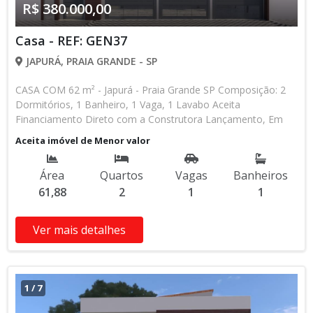
R$ 380.000,00
Casa - REF: GEN37
JAPURÁ, PRAIA GRANDE - SP
CASA COM 62 m² - Japurá - Praia Grande SP Composição: 2
Dormitórios, 1 Banheiro, 1 Vaga, 1 Lavabo Aceita
Financiamento Direto com a Construtora Lançamento, Em
Obras Entrada de R$ 85.000,00 84 Parcelas Mensais de R$
Aceita imóvel de Menor valor
2.476,16 8 Parcelas Anuais de R$ 4.000,00 R$ 25.000,00
Entrega das Chaves R$ 380.000,00 valor Total * Os valores e
Área
Quartos
Vagas
Banheiros
disponibilidade podem ser alterados sem prévio aviso. Favor
61,88
2
1
1
verificar entrando em contato com nossa equipe
Ver mais detalhes
1
/
7