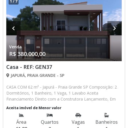
1
/
7
Venda
R$ 380.000,00
Casa - REF: GEN37
JAPURÁ, PRAIA GRANDE - SP
CASA COM 62 m² - Japurá - Praia Grande SP Composição: 2
Dormitórios, 1 Banheiro, 1 Vaga, 1 Lavabo Aceita
Financiamento Direto com a Construtora Lançamento, Em
Obras Entrada de R$ 85.000,00 84 Parcelas Mensais de R$
Aceita imóvel de Menor valor
2.476,16 8 Parcelas Anuais de R$ 4.000,00 R$ 25.000,00
Entrega das Chaves R$ 380.000,00 valor Total * Os valores e
Área
Quartos
Vagas
Banheiros
disponibilidade podem ser alterados sem prévio aviso. Favor