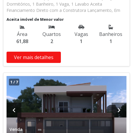
Dormitórios, 1 Banheiro, 1 Vaga, 1 Lavabo Aceita
Financiamento Direto com a Construtora Lançamento, Em
Obras Entrada de R$ 85.000,00 84 Parcelas Mensais de R$
Aceita imóvel de Menor valor
2.476,16 8 Parcelas Anuais de R$ 4.000,00 R$ 25.000,00
Entrega das Chaves R$ 380.000,00 valor Total * Os valores e
Área
Quartos
Vagas
Banheiros
disponibilidade podem ser alterados sem prévio aviso. Favor
61,88
2
1
1
verificar entrando em contato com nossa equipe
Ver mais detalhes
1
/
7
Venda