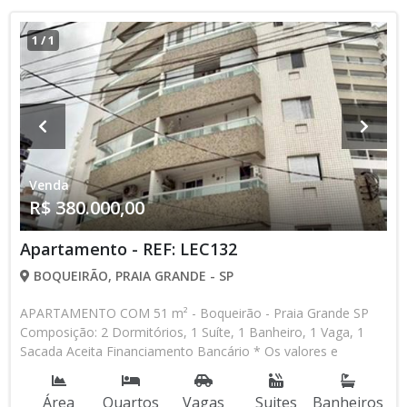
1
/
1
Venda
R$ 380.000,00
Apartamento - REF: LEC132
BOQUEIRÃO, PRAIA GRANDE - SP
APARTAMENTO COM 51 m² - Boqueirão - Praia Grande SP
Composição: 2 Dormitórios, 1 Suíte, 1 Banheiro, 1 Vaga, 1
Sacada Aceita Financiamento Bancário * Os valores e
disponibilidade podem ser alterados sem prévio aviso. Favor
verificar entrando em contato com nossa equipe
Área
Quartos
Vagas
Suites
Banheiros