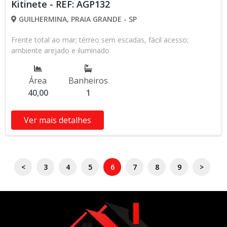
Kitinete - REF: AGP132
GUILHERMINA, PRAIA GRANDE - SP
Frente total ao mar; térreo sem escadas, fácil acesso;
ambiente arejado e iluminado
Área
Banheiros
40,00
1
Ver mais detalhes
<
3
4
5
6
7
8
9
>