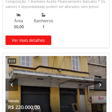
Composição: 1 Banheiro Aceita Financiamento Bancário * Os
valores e disponibilidade podem ser alterados sem prévio
aviso. Favor verificar entrando em contato com nossa equipe
Área
Banheiros
30,00
1
Ver mais detalhes
1
/
1
Venda
R$ 220.000,00