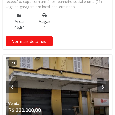
recepção, copa com armários, banheiro social e uma (01)
vaga de garagem em local indeterminado
Área
Vagas
46,84
1
Ver mais detalhes
1
/
1
Venda
R$ 220.000,00