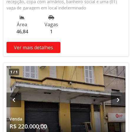
recepção, copa com armários, banheiro social e uma (01)
vaga de garagem em local indeterminado
Área
Vagas
46,84
1
Ver mais detalhes
1
/
1
Venda
R$ 220.000,00