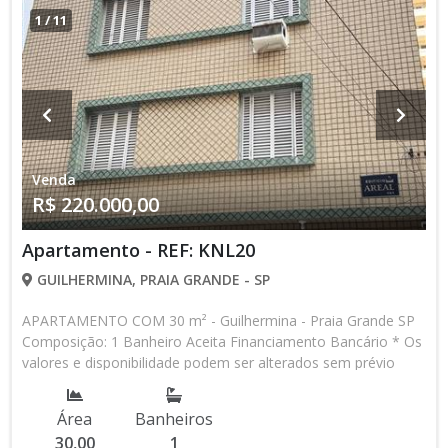
1
/
11
Venda
R$ 220.000,00
Apartamento - REF: KNL20
GUILHERMINA, PRAIA GRANDE - SP
APARTAMENTO COM 30 m² - Guilhermina - Praia Grande SP
Composição: 1 Banheiro Aceita Financiamento Bancário * Os
valores e disponibilidade podem ser alterados sem prévio
aviso. Favor verificar entrando em contato com nossa equipe
Área
Banheiros
30,00
1