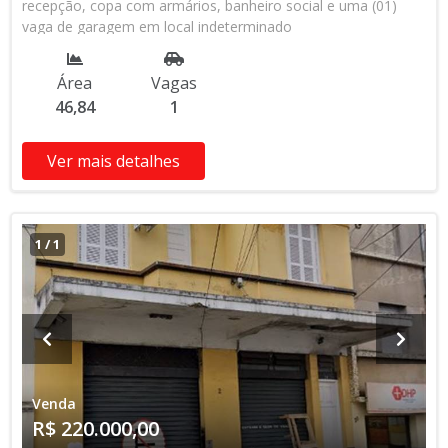
recepção, copa com armários, banheiro social e uma (01)
vaga de garagem em local indeterminado
Área
Vagas
46,84
1
Ver mais detalhes
1
/
1
Venda
R$ 220.000,00