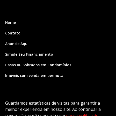
Home
Contato
Anuncie Aqui
Simule Seu Financiamento
Casas ou Sobrados em Condomínios
Imóveis com venda em permuta
Imóveis com Vista para o Mar
Apartamentos em Andar Alto
Guardamos estatísticas de visitas para garantir a
Casa com piscina
melhor experiência em nosso site. Ao continuar a
navegação, você concorda com
nossa política de