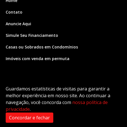
Home
Contato
Anuncie Aqui
Simule Seu Financiamento
Casas ou Sobrados em Condomínios
Imóveis com venda em permuta
Imóveis com Vista para o Mar
Apartamentos em Andar Alto
Guardamos estatísticas de visitas para garantir a
Casa com piscina
melhor experiência em nosso site. Ao continuar a
navegação, você concorda com
nossa política de
Apartamento com piscina
privacidade
.
Condomínio fechado
Concordar e fechar
2